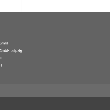
 GmbH
GmbH Leipzig
bH
H