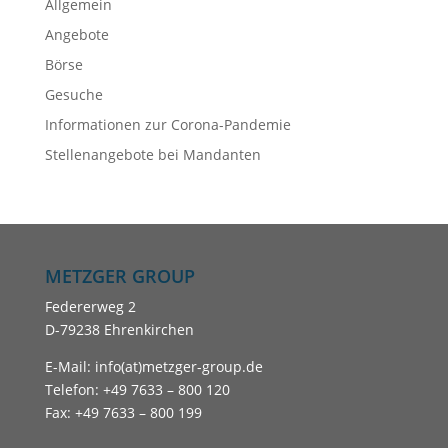
Allgemein
Angebote
Börse
Gesuche
Informationen zur Corona-Pandemie
Stellenangebote bei Mandanten
METZGER GROUP
Federerweg 2
D-79238 Ehrenkirchen
E-Mail: info(at)metzger-group.de
Telefon: +49 7633 – 800 120
Fax: +49 7633 – 800 199